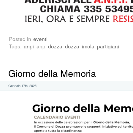
Posted in
eventi
Tags:
anpi
anpi dozza
dozza
imola
partigiani
Giorno della Memoria
Gennaio 17th, 2025