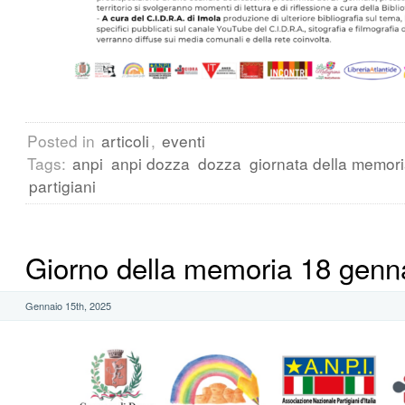
Posted in
articoli
,
eventi
Tags:
anpi
anpi dozza
dozza
giornata della memor
partigiani
Giorno della memoria 18 genn
Gennaio 15th, 2025