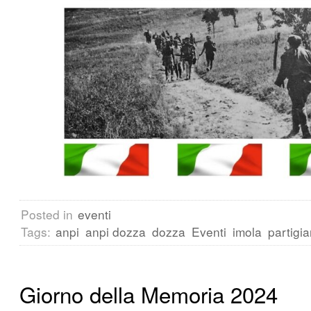
Posted in
eventi
Tags:
anpi
anpi dozza
dozza
Eventi
imola
partigia
Giorno della Memoria 2024